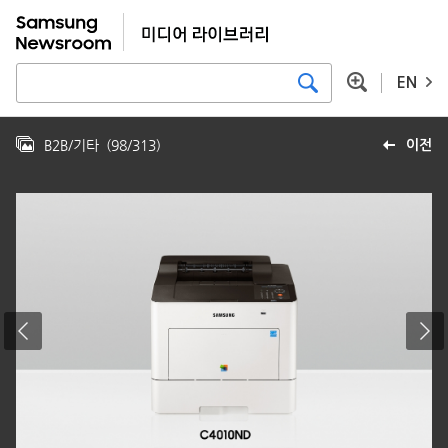
EN
B2B/기타
(
98
/
313
)
이전