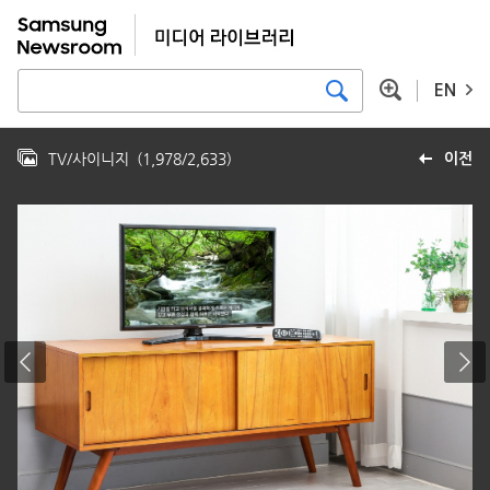
EN
TV/사이니지
(
1,978
/
2,633
)
이전