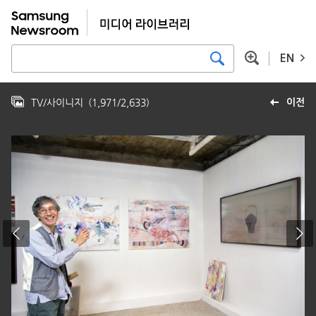
EN
TV/사이니지
(
1,971
/
2,633
)
이전