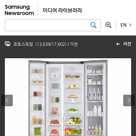
EN
포토스트림
(
13,639
/
17,602
)
| 가전
이전