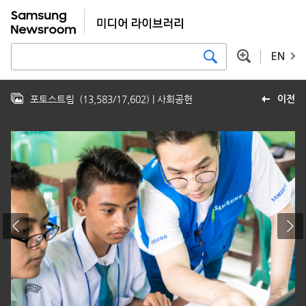
EN
포토스트림
(
13,583
/
17,602
)
| 사회공헌
이전