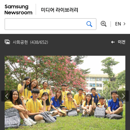
EN
사회공헌
(
438
/
652
)
이전