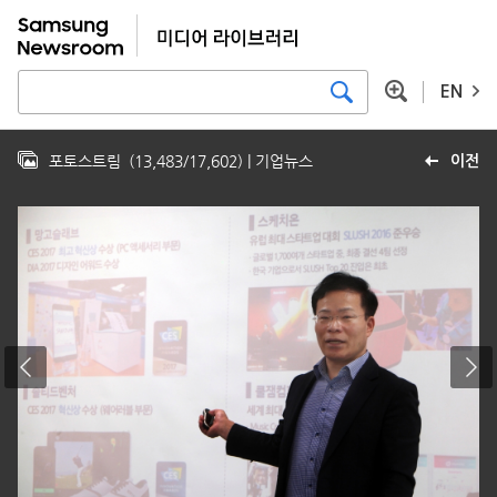
EN
포토스트림
(
13,483
/
17,602
)
| 기업뉴스
이전