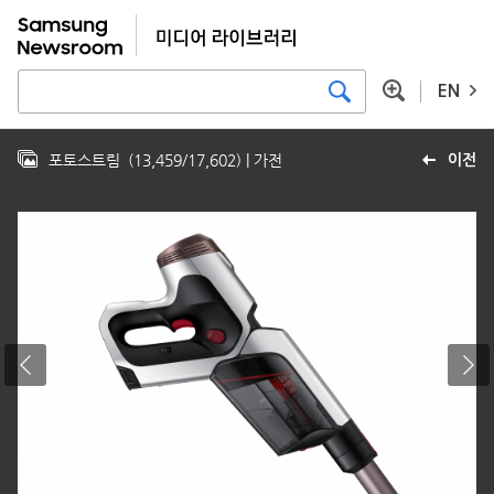
EN
포토스트림
(
13,459
/
17,602
)
| 가전
이전