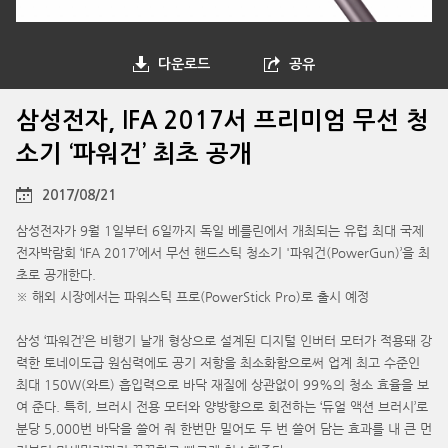
다운로드
공유
삼성전자, IFA 2017서 프리미엄 무선 청
소기 ‘파워건’ 최초 공개
2017/08/21
삼성전자가 9월 1일부터 6일까지 독일 베를린에서 개최되는 유럽 최대 국제
전자박람회 ‘IFA 2017’에서 무선 핸드스틱 청소기 '파워건(PowerGun)’을 최
초로 공개한다.
※ 해외 시장에서는 파워스틱 프로(PowerStick Pro)로 출시 예정
삼성 ‘파워건’은 비행기 날개 형상으로 설계된 디지털 인버터 모터가 적용돼 강
력한 토네이도급 원심력에도 공기 저항을 최소화함으로써 업계 최고 수준인
최대 150W(와트) 흡입력으로 바닥 재질에 상관없이 99%의 청소 효율을 보
여 준다. 특히, 브러시 전용 모터와 양방향으로 회전하는 ‘듀얼 액션 브러시’로
분당 5,000번 바닥을 쓸어 줘 한번만 밀어도 두 번 쓸어 담는 효과를 내 큰 먼