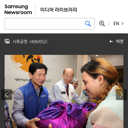
EN
사회공헌
(
406
/
652
)
이전