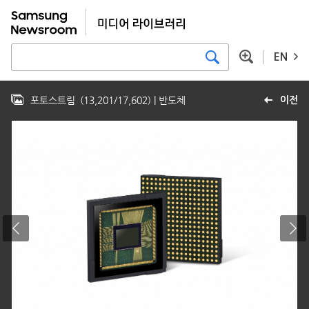
EN
포토스트림
(
13,201
/
17,602
)
| 반도체
이전