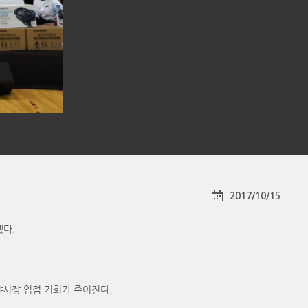
2017/10/15
했다.
시장 입점 기회가 주어진다.