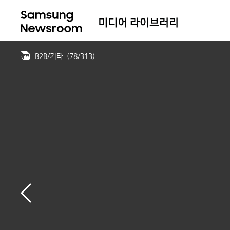
B2B/기타
(
78
/
313
)