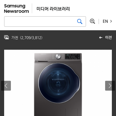
EN
가전
(
2,709
/
3,812
)
이전