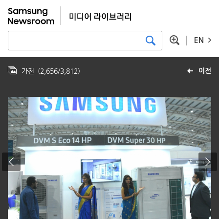
EN
가전
(
2,656
/
3,812
)
이전