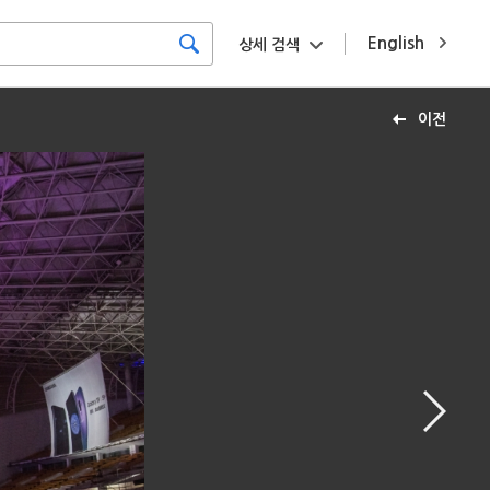
English
상세 검색
이전