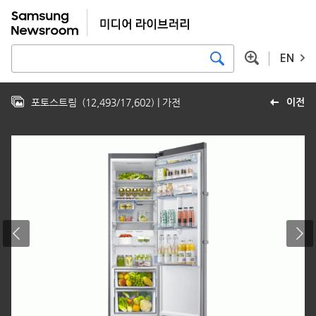
EN
포토스트림
(
12,493
/
17,602
)
| 가전
이전