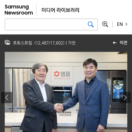
EN
포토스트림
(
12,487
/
17,602
)
| 가전
이전