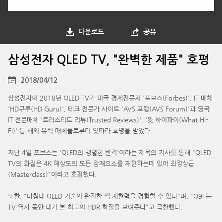
다운로드
공유
삼성전자 QLED TV, "완벽한 제품" 호평
2018/04/12
삼성전자의 2018년 QLED TV가 미국 경제전문지 '포브스(Forbes)', IT 매체
'HD구루(HD Guru)', 테크 전문가 사이트 'AVS 포럼(AVS Forum)'과 영국
IT 전문매체 '트러스티드 리뷰(Trusted Reviews)', '왓 하이파이(What Hi-
Fi)' 등 해외 유력 매체들로부터 잇따라 호평을 받았다.
지난 4일 포브스는 'QLED의 맹렬한 반격'이라는 제목의 기사를 통해 "QLED
TV의 화질은 4K 해상도의 모든 잠재요소를 재현하는데 있어 최정상급
(Masterclass)"이라고 호평했다.
또한, "마침내 QLED 기술의 완전한 색 재현력을 경험할 수 있다"며, "Q9F는
TV 역사 동안 내가 본 최고의 HDR 화질을 보여준다"고 극찬했다.