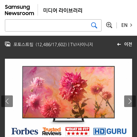
EN
포토스트림
(
12,486
/
17,602
)
| TV/사이니지
이전