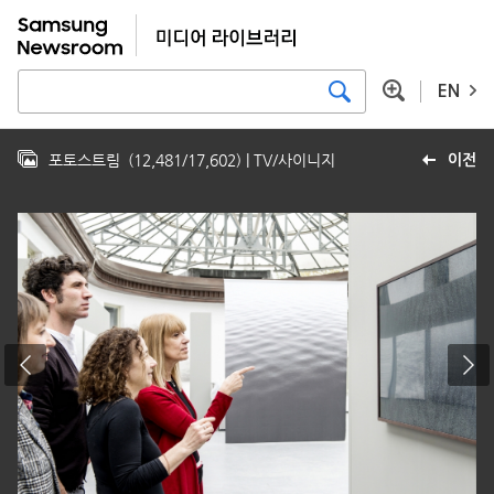
EN
포토스트림
(
12,481
/
17,602
)
| TV/사이니지
이전