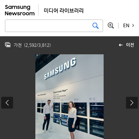
EN
가전
(
2,592
/
3,812
)
이전