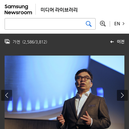
EN
가전
(
2,586
/
3,812
)
이전