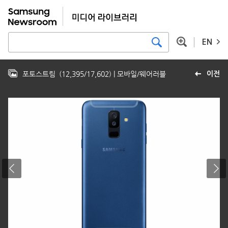
EN
포토스트림
(
12,395
/
17,602
)
| 모바일/웨어러블
이전