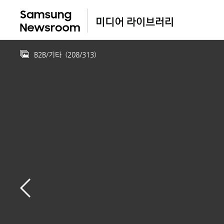
B2B/기타
(
208
/
313
)