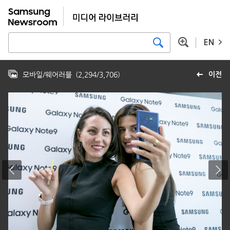
EN
모바일/웨어러블
(
2,294
/
3,706
)
이전