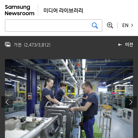
EN
가전
(
2,473
/
3,812
)
이전