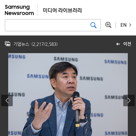
EN
기업뉴스
(
2,217
/
2,583
)
이전