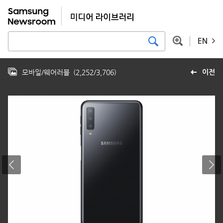
EN
모바일/웨어러블
(
2,252
/
3,706
)
이전