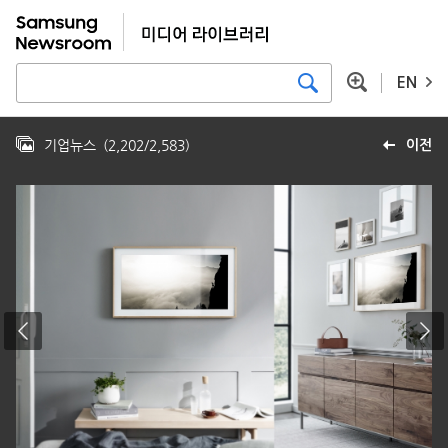
EN
기업뉴스
(
2,202
/
2,583
)
이전