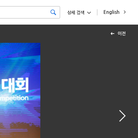
English
상세 검색
이전