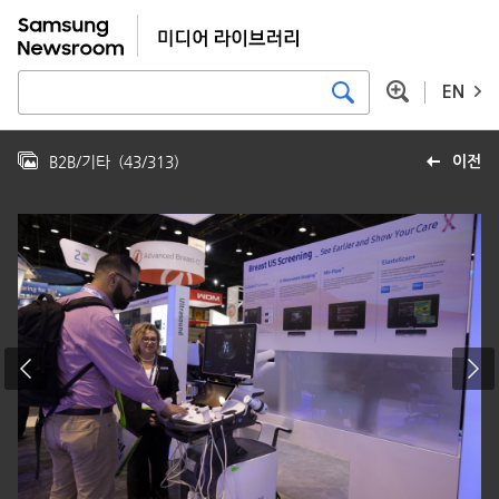
EN
B2B/기타
(
43
/
313
)
이전