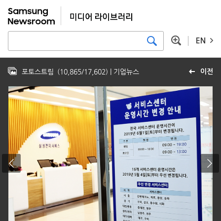
EN
포토스트림
(
10,865
/
17,602
)
| 기업뉴스
이전