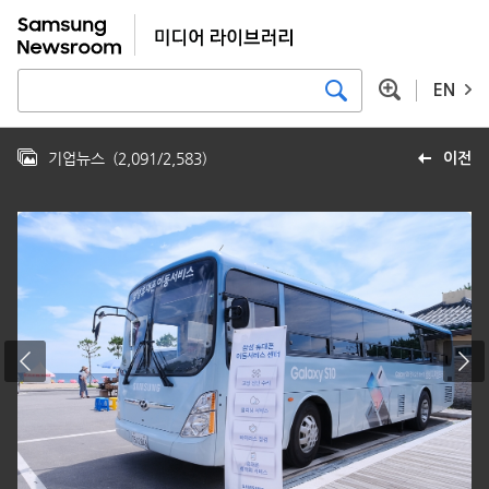
EN
기업뉴스
(
2,091
/
2,583
)
이전