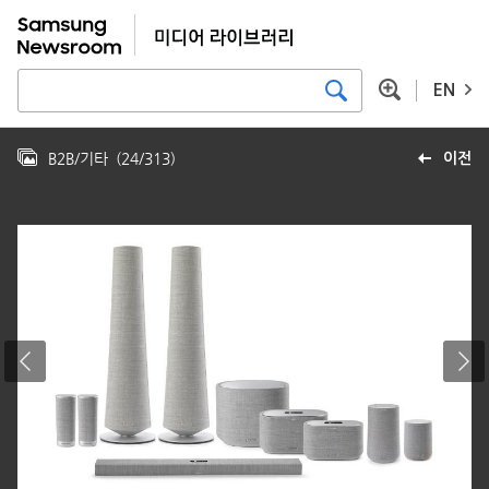
EN
B2B/기타
(
24
/
313
)
이전