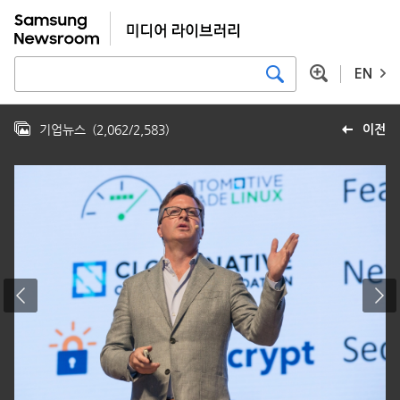
EN
기업뉴스
(
2,062
/
2,583
)
이전