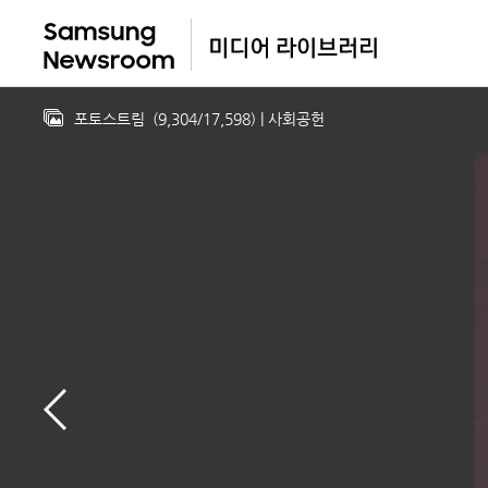
포토스트림
(
9,304
/
17,598
)
| 사회공헌