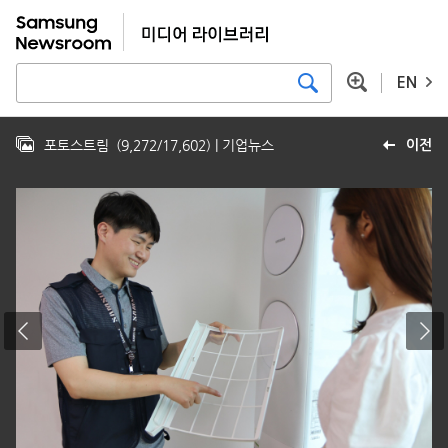
EN
포토스트림
(
9,272
/
17,602
)
| 기업뉴스
이전