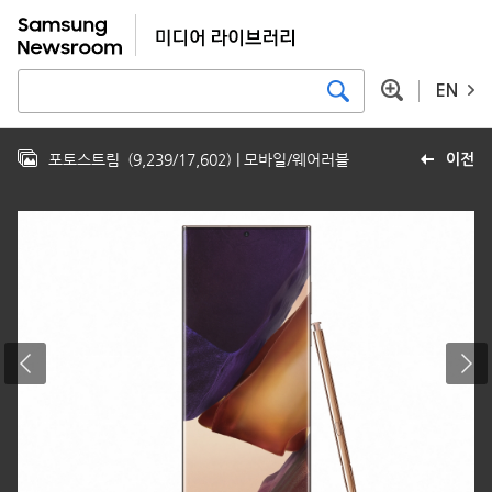
EN
포토스트림
(
9,239
/
17,602
)
| 모바일/웨어러블
이전