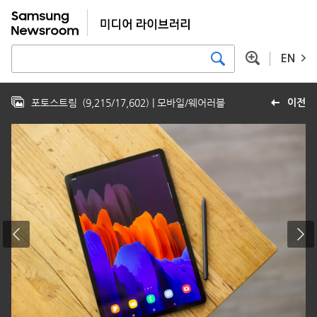
EN
포토스트림
(
9,215
/
17,602
)
| 모바일/웨어러블
이전