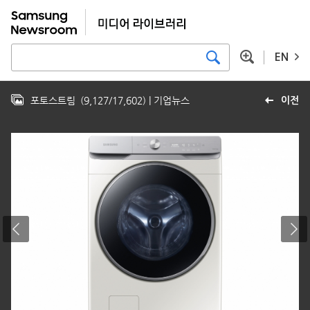
EN
포토스트림
(
9,127
/
17,602
)
| 기업뉴스
이전