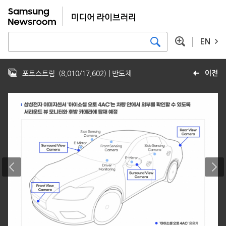
EN
포토스트림
(
8,010
/
17,602
)
| 반도체
이전