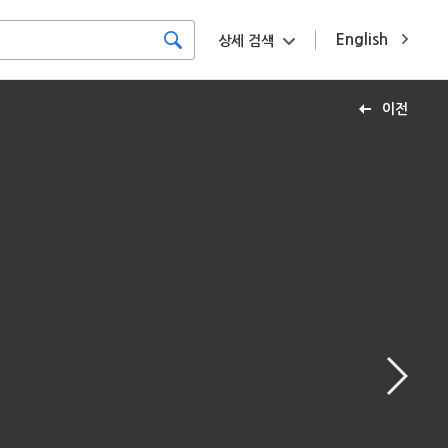
English
상세 검색
이전