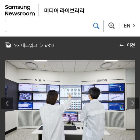
EN
5G 네트워크
(
25
/
35
)
이전