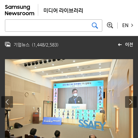
EN
기업뉴스
(
1,448
/
2,583
)
이전