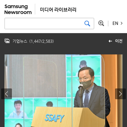
EN
기업뉴스
(
1,447
/
2,583
)
이전