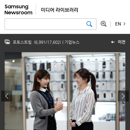
EN
포토스트림
(
6,991
/
17,602
)
| 기업뉴스
이전