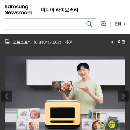
EN
포토스트림
(
6,840
/
17,602
)
| 가전
이전