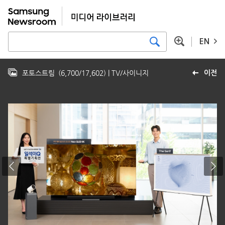
EN
포토스트림
(
6,700
/
17,602
)
| TV/사이니지
이전