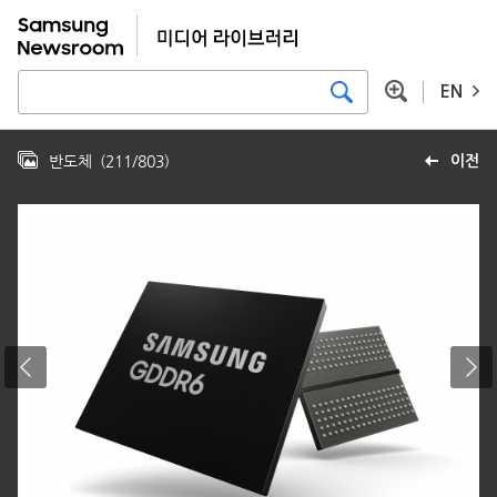
EN
반도체
(
211
/
803
)
이전