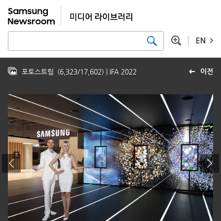
EN
포토스트림
(
6,323
/
17,602
)
| IFA 2022
이전