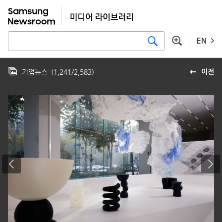
EN
기업뉴스
(
1,241
/
2,583
)
이전